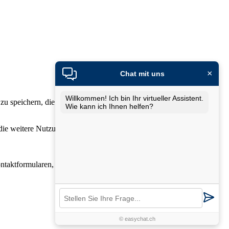
×
Chat mit uns
Willkommen! Ich bin Ihr virtueller Assistent.
zu speichern, die Leistung unserer Website zu verbessern und Ihnen
Wie kann ich Ihnen helfen?
 die weitere Nutzung unserer Website stimmen Sie der Verwendung
 Kontaktformularen, die Anmeldung in Ihrem Kundenkonto (wo
© easychat.ch