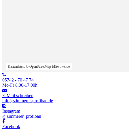
Kartendaten:
© OpenStreetMap-Mitwirkende
05742 - 70 47 74
Mo-Fr 8.00-17.00h
E-Mail schreiben
info@zimmerer-profibau.de
Instagram
@zimmerer_profibau
Facebook